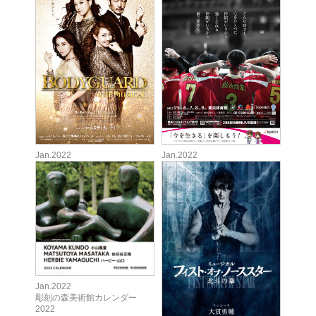
Jan.2022
Jan.2022
ミュージカル『ボディガード』
春の高校バレー 第74回全日本
バレーボール高等学校選手権大
会
Jan.2022
彫刻の森美術館カレンダー
2022