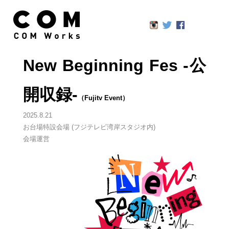
New Beginning Fes -公
開収録-
（Fujitv Event）
2025.8.21 

お台場特設会場 (フジテレビ湾岸スタジオ内) 
