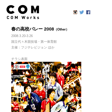
春の高校バレー 2008
（Other）
2008.3.20-3.26　

国立代々木競技場・第一体育館

主催：フジテレビジョン ほか 
